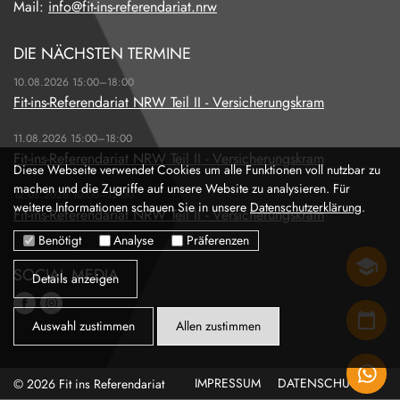
Mail:
info@fit-ins-referendariat.nrw
DIE NÄCHSTEN TERMINE
10.08.2026 15:00–18:00
Fit-ins-Referendariat NRW Teil II - Versicherungskram
11.08.2026 15:00–18:00
Fit-ins-Referendariat NRW Teil II - Versicherungskram
Diese Webseite verwendet Cookies um alle Funktionen voll nutzbar zu
machen und die Zugriffe auf unsere Website zu analysieren. Für
12.08.2026 10:00–13:00
weitere Informationen schauen Sie in unsere
Datenschutzerklärung
.
Fit-ins-Referendariat NRW Teil II - Versicherungskram
Benötigt
Analyse
Präferenzen
SEMINAR
SOCIAL MEDIA
Details anzeigen
TERMINE
Auswahl zustimmen
Allen zustimmen
TEILEN
© 2026 Fit ins Referendariat
IMPRESSUM
DATENSCHUTZ