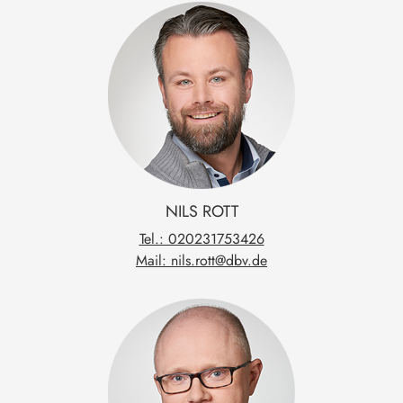
NILS
ROTT
Tel.: 020231753426
Mail: nils.rott@dbv.de