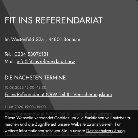
FIT INS REFERENDARIAT
Im Westenfeld 22a
,
44801
Bochum
Tel.:
0234 53076131
Mail:
info@fit-ins-referendariat.nrw
DIE NÄCHSTEN TERMINE
10.08.2026 15:00–18:00
Fit-ins-Referendariat NRW Teil II - Versicherungskram
11.08.2026 15:00–18:00
Fit-ins-Referendariat NRW Teil II - Versicherungskram
Diese Webseite verwendet Cookies um alle Funktionen voll nutzbar zu
machen und die Zugriffe auf unsere Website zu analysieren. Für
12.08.2026 10:00–13:00
weitere Informationen schauen Sie in unsere
Datenschutzerklärung
.
Fit-ins-Referendariat NRW Teil II - Versicherungskram