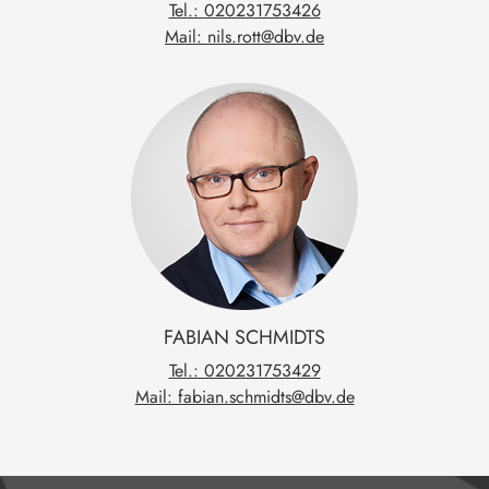
Tel.: 020231753426
Mail: nils.rott@dbv.de
FABIAN
SCHMIDTS
Tel.: 020231753429
Mail: fabian.schmidts@dbv.de