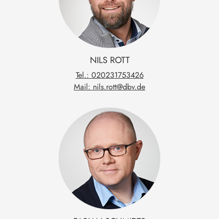
NILS
ROTT
Tel.: 020231753426
Mail: nils.rott@dbv.de