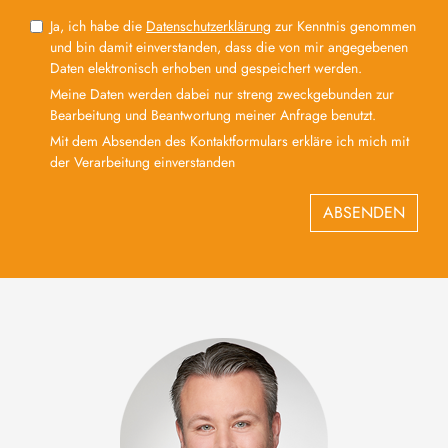
Ja, ich habe die
Datenschutzerklärung
zur Kenntnis genommen
und bin damit einverstanden, dass die von mir angegebenen
Daten elektronisch erhoben und gespeichert werden.
Meine Daten werden dabei nur streng zweckgebunden zur
Bearbeitung und Beantwortung meiner Anfrage benutzt.
Mit dem Absenden des Kontaktformulars erkläre ich mich mit
der Verarbeitung einverstanden
ABSENDEN