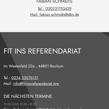
FABIAN
SCHMIDTS
Tel.: 020231753429
Mail: fabian.schmidts@dbv.de
FIT INS REFERENDARIAT
Im Westenfeld 22a
,
44801
Bochum
Tel.:
0234 53076131
Mail:
info@fit-ins-referendariat.nrw
DIE NÄCHSTEN TERMINE
10.08.2026 15:00–18:00