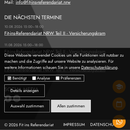
Mail:
info@fit-ins-referendariat.nrw
DIE NÄCHSTEN TERMINE
10.08.2026 15:00–18:00
Fit-ins-Referendariat NRW Teil II - Versicherungskram
11.08.2026 15:00–18:00
Fit-ins-Referendariat NRW Teil II - Versicherungskram
Diese Webseite verwendet Cookies um alle Funktionen voll nutzbar zu
machen und die Zugriffe auf unsere Website zu analysieren. Für
12.08.2026 10:00–13:00
weitere Informationen schauen Sie in unsere
Datenschutzerklärung
.
Fit-ins-Referendariat NRW Teil II - Versicherungskram
Benötigt
Analyse
Präferenzen
SEMINAR
SOCIAL MEDIA
Details anzeigen
TERMINE
Auswahl zustimmen
Allen zustimmen
TEILEN
© 2026 Fit ins Referendariat
IMPRESSUM
DATENSCHUTZ