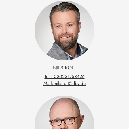
NILS
ROTT
Tel.: 020231753426
Mail: nils.rott@dbv.de