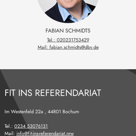
FABIAN
SCHMIDTS
Tel.: 020231753429
Mail: fabian.schmidts@dbv.de
FIT INS REFERENDARIAT
Im Westenfeld 22a
,
44801
Bochum
Tel.:
0234 53076131
Mail:
info@fit-ins-referendariat.nrw