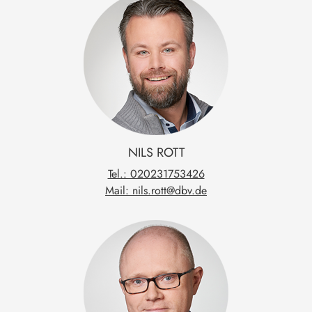
NILS
ROTT
Tel.: 020231753426
Mail: nils.rott@dbv.de