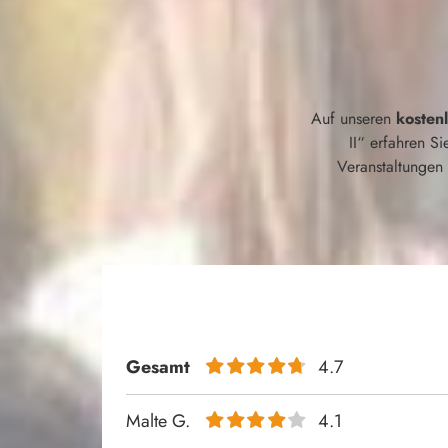
Auf unseren
kosten
II“ erfahren Si
Veranstaltungen 
Gesamt
4.7
Malte G.
4.1