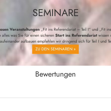
SEMINARE
losen Veranstaltungen
„Fit ins Referendariat – Teil I“ und „Fit in
e alles was Sie für einen sicheren
Start ins Referendariat
wissen 
aufeinander aufbauen empfehlen wir dringend sich für Teil I und Te
ZU DEN SEMINAREN »
Bewertungen