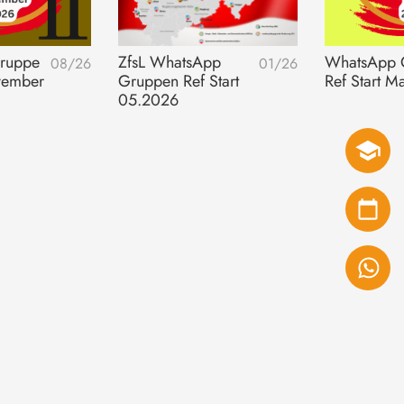
ruppe
ZfsL WhatsApp
WhatsApp 
08/26
01/26
vember
Gruppen Ref Start
Ref Start M
05.2026
SEMINARE
TERMINE
TEILEN