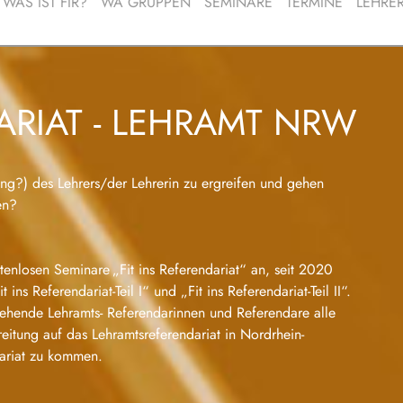
WAS IST FIR?
WA GRUPPEN
SEMINARE
TERMINE
LEHRE
SEMINARBEWERTUNGEN
BERATUNGSGESPRÄCH
REGISTRIERUNG
LOGIN
DARIAT - LEHRAMT NRW
ung?) des Lehrers/der Lehrerin zu ergreifen und gehen
len?
tenlosen Seminare „Fit ins Referendariat“ an, seit 2020
ns Referendariat-Teil I“ und „Fit ins Referendariat-Teil II“.
ngehende Lehramts- Referendarinnen und Referendare alle
reitung auf das Lehramtsreferendariat in Nordrhein-
dariat zu kommen.