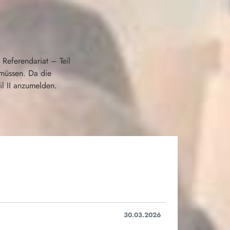
s Referendariat – Teil
müssen. Da die
il II anzumelden.
30.03.2026