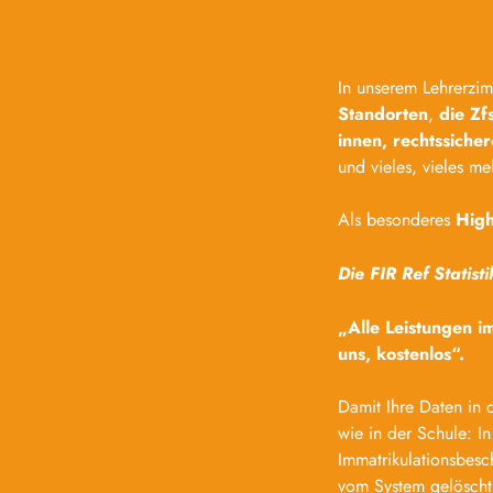
In unserem Lehrerzi
Standorten
,
die Zf
innen,
rechtssiche
und vieles, vieles me
Als besonderes
High
Die FIR Ref Statis
„Alle Leistungen 
uns, kostenlos“.
Damit Ihre Daten in
wie in der Schule: In
Immatrikulationsbesc
vom System gelöscht 