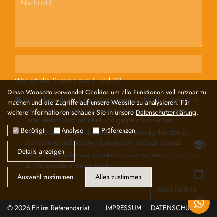
Was ist die Summe aus 6 und 3?
Diese Webseite verwendet Cookies um alle Funktionen voll nutzbar zu
Ja, ich habe die
Datenschutzerklärung
zur Kenntnis genommen
machen und die Zugriffe auf unsere Website zu analysieren. Für
und bin damit einverstanden, dass die von mir angegebenen
weitere Informationen schauen Sie in unsere
Datenschutzerklärung
.
Daten elektronisch erhoben und gespeichert werden.
Benötigt
Analyse
Präferenzen
Meine Daten werden dabei nur streng zweckgebunden zur
Bearbeitung und Beantwortung meiner Anfrage benutzt.
SEMINAR
Details anzeigen
Mit dem Absenden des Kontaktformulars erkläre ich mich mit
der Verarbeitung einverstanden
TERMINE
Auswahl zustimmen
Allen zustimmen
ABSENDEN
TEILEN
© 2026 Fit ins Referendariat
IMPRESSUM
DATENSCHUTZ