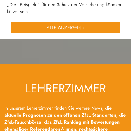
„Die „Beispiele“ für den Schutz der Versicherung könnten
kürzer sein.“
ALLE ANZEIGEN »
LEHRERZIMMER
In unserem Lehrerzimmer finden Sie weitere News,
die
aktuelle Prognosen zu den offenen ZfsL Standorten
,
die
ZfsL-Tauschbörse
,
das ZfsL Ranking mit Bewertungen
ehemaliger Referendaren/-innen,
rechtssichere