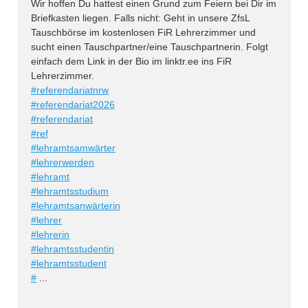
Wir hoffen Du hattest einen Grund zum Feiern bei Dir im
Briefkasten liegen. Falls nicht: Geht in unsere ZfsL
Tauschbörse im kostenlosen FiR Lehrerzimmer und
sucht einen Tauschpartner/eine Tauschpartnerin. Folgt
einfach dem Link in der Bio im linktr.ee ins FiR
Lehrerzimmer.
#referendariatnrw
#referendariat2026
#referendariat
#ref
#lehramtsamwärter
#lehrerwerden
#lehramt
#lehramtsstudium
#lehramtsanwärterin
#lehrer
#lehrerin
#lehramtsstudentin
#lehramtsstudent
#
...