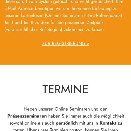
diese sofort vom System gelöscht und nicht gespeichert. Ihre
E-Mail Adresse benötigen wir um Ihnen eine Einladung zu
unseren kostenlosen (Online) Seminaren Fit-ins-Referendariat
Teil I und Teil II zu dem für Sie passenden Zeitpunkt
(voraussichtlicher Ref Beginn) zukommen zu lassen.
ZUR REGISTRIERUNG »
TERMINE
Neben unseren Online Seminaren und den
Präsenzseminaren
haben Sie immer auch die Möglichkeit
sowohl online als auch
persönlich
mit uns in
Kontakt
zu
treten. Über unser Terminierungstool können Sie Ihren