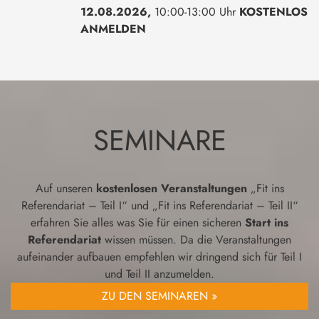
12.08.2026,
10:00-13:00 Uhr
KOSTENLOS
ANMELDEN
SEMINARE
Auf unseren
kostenlosen Veranstaltungen
„Fit ins
Referendariat – Teil I“ und „Fit ins Referendariat – Teil II“
erfahren Sie alles was Sie für einen sicheren
Start ins
Referendariat
wissen müssen. Da die Veranstaltungen
aufeinander aufbauen empfehlen wir dringend sich für Teil I
und Teil II anzumelden.
ZU DEN SEMINAREN »