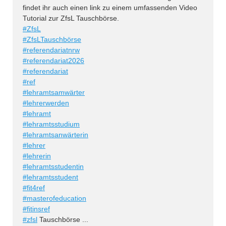
findet ihr auch einen link zu einem umfassenden Video
Tutorial zur ZfsL Tauschbörse.
#ZfsL
#ZfsLTauschbörse
#referendariatnrw
#referendariat2026
#referendariat
#ref
#lehramtsamwärter
#lehrerwerden
#lehramt
#lehramtsstudium
#lehramtsanwärterin
#lehrer
#lehrerin
#lehramtsstudentin
#lehramtsstudent
#fit4ref
#masterofeducation
#fitinsref
#zfsl
Tauschbörse ...