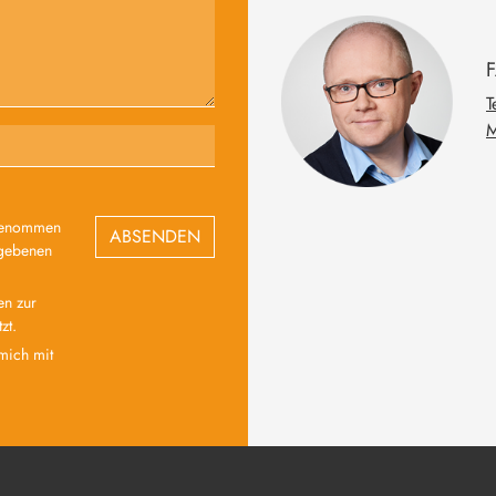
T
M
genommen
ABSENDEN
egebenen
.
en zur
zt.
mich mit