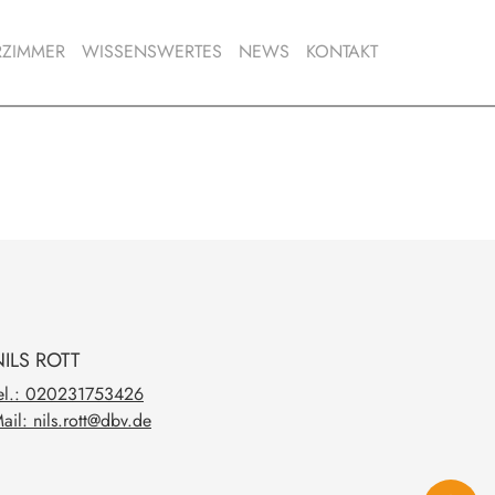
RZIMMER
WISSENSWERTES
NEWS
KONTAKT
 LEHRERZIMMER
ILS
ROTT
el.: 020231753426
ail: nils.rott@dbv.de