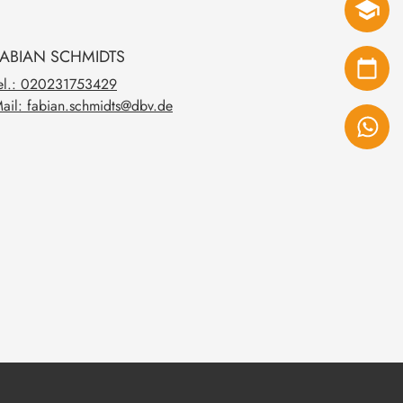
SEMINARE
FABIAN
SCHMIDTS
TERMINE
el.: 020231753429
ail: fabian.schmidts@dbv.de
TEILEN